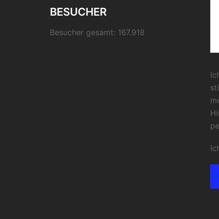
BESUCHER
Besucher gesamt:
167.918
Ic
st
me
Hi
pe
Ic