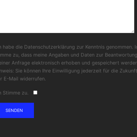
h habe die Datenschutzerklärung zur Kenntnis genommen. I
imme zu, dass meine Angaben und Daten zur Beantwortun
iner Anfrage elektronisch erhoben und gespeichert werden
nweis: Sie können Ihre Einwilligung jederzeit für die Zukunf
r E-Mail widerrufen.
h Stimme zu.