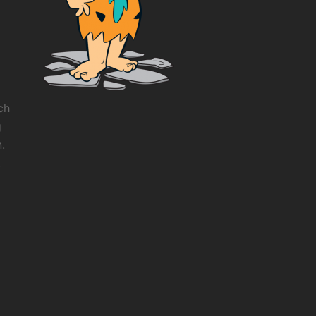
ch
g
.
t