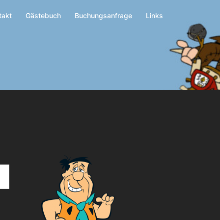
takt
Gästebuch
Buchungsanfrage
Links